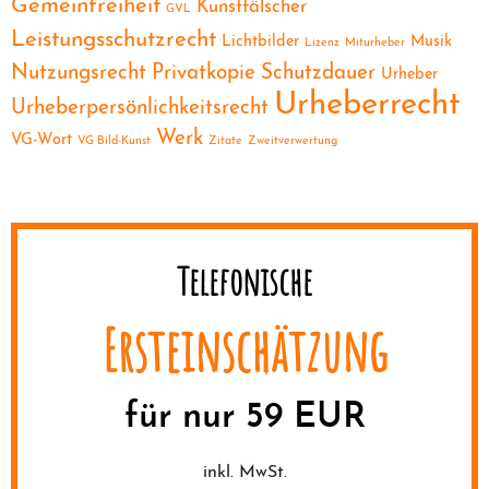
Gemeinfreiheit
Kunstfälscher
GVL
Leistungsschutzrecht
Lichtbilder
Musik
Lizenz
Miturheber
Nutzungsrecht
Privatkopie
Schutzdauer
Urheber
Urheberrecht
Urheberpersönlichkeitsrecht
Werk
VG-Wort
VG Bild-Kunst
Zitate
Zweitverwertung
Telefonische
Ersteinschätzung
für nur 59 EUR
inkl. MwSt.