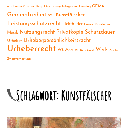
GEMA
ausübende Künstler
Deep Link
Disney
Fotografien
Framing
Gemeinfreiheit
Kunstfälscher
GVL
Leistungsschutzrecht
Lichtbilder
Lizenz
Miturheber
Nutzungsrecht
Privatkopie
Schutzdauer
Musik
Urheberpersönlichkeitsrecht
Urheber
Urheberrecht
Werk
VG-Wort
VG Bild-Kunst
Zitate
Zweitverwertung
Schlagwort: Kunstfälscher