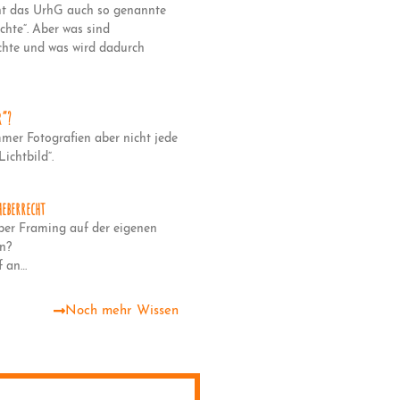
nnt das UrhG auch so genannte
chte“. Aber was sind
chte und was wird dadurch
r“?
mmer Fotografien aber nicht jede
Lichtbild“.
eberrecht
per Framing auf der eigenen
n?
f an…
Noch mehr Wissen