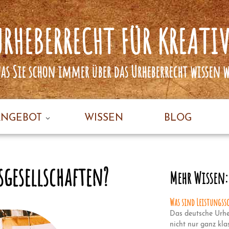
URHEBERRECHT FÜR KREATIV
was Sie schon immer über das Urheberrecht wissen 
ANGEBOT
WISSEN
BLOG
sgesellschaften?
Mehr Wissen:
Was sind Leistungssc
Das deutsche Urhe
nicht nur ganz kla