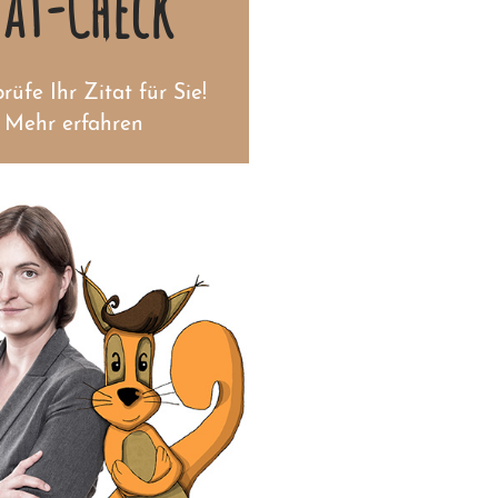
tat-Check
rüfe Ihr Zitat für Sie!
Mehr erfahren
hen Sie auf
mer sicher!
b 39 EUR inkl. MwSt.
tlich prüfen lassen
Zum Zitat-Check