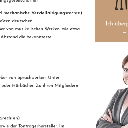
Zi
ungsgesellschaften:
d mechanische Vervielfältigungsrechte)
ößten deutschen
Ich überp
ber von musikalischen Werken, wie etwa
→ 
t Abstand die bekannteste
Ge
Num
eber von Sprachwerken. Unter
Zitat a
n oder Hörbücher. Zu ihren Mitgliedern
anwal
zrechten)
owie der Tonträgerhersteller. Im