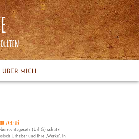
E
wollten
ÜBER MICH
hutzrechte?
berrechtsgesetz (UrhG) schützt
ssisch Urheber und ihre „Werke“. In